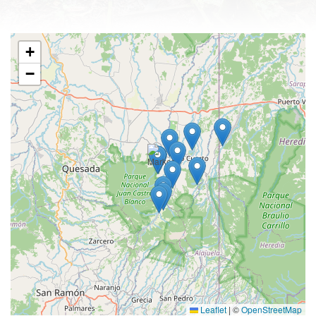
+
−
Leaflet
|
©
OpenStreetMap