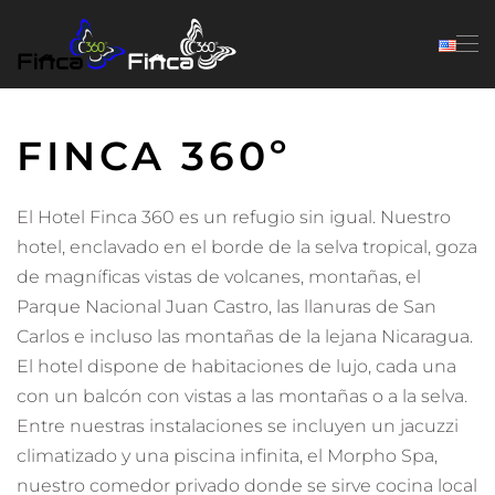
FINCA 360º
Skip to main content
HOTEL BOUTIQUE DE LUJO EN
FINCA 360º
COSTA RICA
HABITACIONES
ACTIVIDADES
¡RESERVAR AHORA!
El Hotel Finca 360 es un refugio sin igual. Nuestro
hotel, enclavado en el borde de la selva tropical, goza
de magníficas vistas de volcanes, montañas, el
Parque Nacional Juan Castro, las llanuras de San
Carlos e incluso las montañas de la lejana Nicaragua.
El hotel dispone de habitaciones de lujo, cada una
con un balcón con vistas a las montañas o a la selva.
Entre nuestras instalaciones se incluyen un jacuzzi
climatizado y una piscina infinita, el Morpho Spa,
nuestro comedor privado donde se sirve cocina local