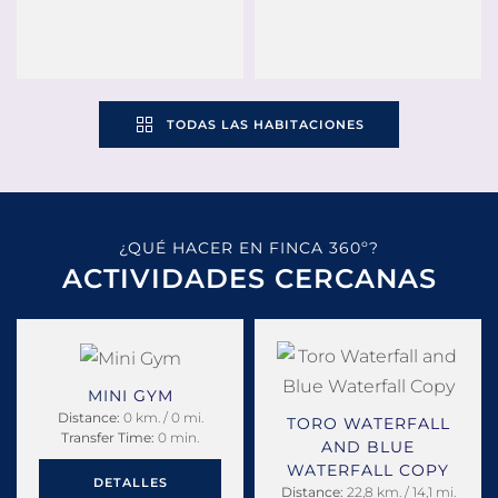
TODAS LAS HABITACIONES
¿QUÉ HACER EN FINCA 360º?
ACTIVIDADES CERCANAS
MINI GYM
Distance:
0 km. / 0 mi.
TORO WATERFALL
Transfer Time:
0 min.
AND BLUE
WATERFALL COPY
DETALLES
Distance:
22,8 km. / 14,1 mi.